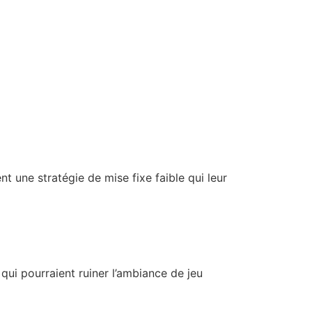
 une stratégie de mise fixe faible qui leur
ui pourraient ruiner l’ambiance de jeu