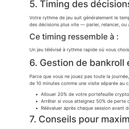
5. Timing des décisions
Votre rythme de jeu suit généralement le temp
des décisions plus vite — parier, relancer, ou
Ce timing ressemble à :
Un jeu télévisé à rythme rapide où vous chois
6. Gestion de bankroll
Parce que vous ne jouez pas toute la journée
de 10 minutes comme une visite séparée au ca
Allouer 20% de votre portefeuille crypto
Arrêter si vous atteignez 50% de perte 
Réévaluer après chaque session avant d
7. Conseils pour maxim