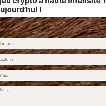
e jeu crypto à haute intensit
ujourd’hui !