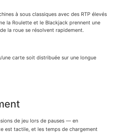
achines à sous classiques avec des RTP élevés
me la Roulette et le Blackjack prennent une
 de la roue se résolvent rapidement.
’une carte soit distribuée sur une longue
ement
ssions de jeu lors de pauses — en
e est tactile, et les temps de chargement