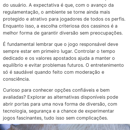
do usuário. A expectativa é que, com o avanço da
regulamentação, o ambiente se torne ainda mais
protegido e atrativo para jogadores de todos os perfis.
Enquanto isso, a escolha criteriosa dos cassinos é a
melhor forma de garantir diversão sem preocupações.
É fundamental lembrar que o jogo responsável deve
sempre estar em primeiro lugar. Controlar o tempo
dedicado e os valores apostados ajuda a manter o
equilíbrio e evitar problemas futuros. O entretenimento
só é saudável quando feito com moderação e
consciência.
Curioso para conhecer opções confiáveis e bem
avaliadas? Explorar as alternativas disponíveis pode
abrir portas para uma nova forma de diversão, com
tecnologia, segurança e a chance de experimentar
jogos fascinantes, tudo isso sem complicações.