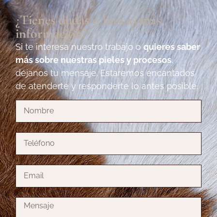
¿Tienes dudas o buscas
más
información
?
Si te interesa nuestro trabajo o
quieres saber
más sobre nuestras pieles y procesos
,
déjanos tu mensaje. Estaremos encantados
de atenderte y responderte lo antes posible.