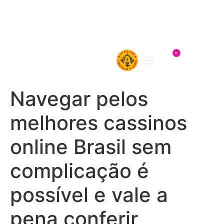
0
Navegar pelos
melhores cassinos
online Brasil sem
complicação é
possível e vale a
pena conferir