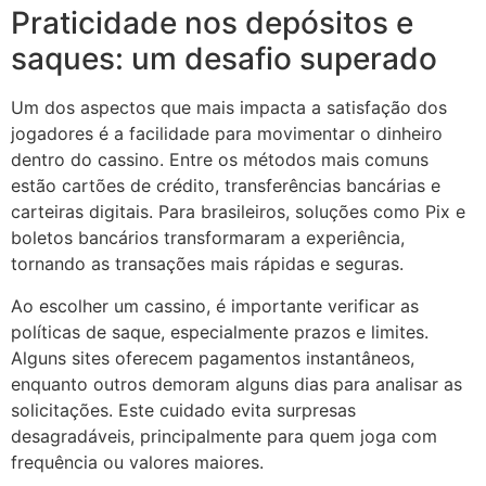
Praticidade nos depósitos e
saques: um desafio superado
Um dos aspectos que mais impacta a satisfação dos
jogadores é a facilidade para movimentar o dinheiro
dentro do cassino. Entre os métodos mais comuns
estão cartões de crédito, transferências bancárias e
carteiras digitais. Para brasileiros, soluções como Pix e
boletos bancários transformaram a experiência,
tornando as transações mais rápidas e seguras.
Ao escolher um cassino, é importante verificar as
políticas de saque, especialmente prazos e limites.
Alguns sites oferecem pagamentos instantâneos,
enquanto outros demoram alguns dias para analisar as
solicitações. Este cuidado evita surpresas
desagradáveis, principalmente para quem joga com
frequência ou valores maiores.