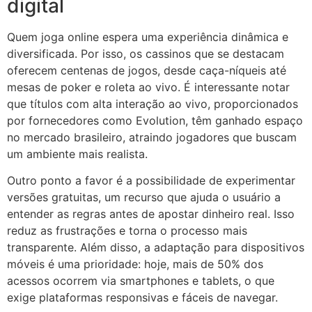
digital
Quem joga online espera uma experiência dinâmica e
diversificada. Por isso, os cassinos que se destacam
oferecem centenas de jogos, desde caça-níqueis até
mesas de poker e roleta ao vivo. É interessante notar
que títulos com alta interação ao vivo, proporcionados
por fornecedores como Evolution, têm ganhado espaço
no mercado brasileiro, atraindo jogadores que buscam
um ambiente mais realista.
Outro ponto a favor é a possibilidade de experimentar
versões gratuitas, um recurso que ajuda o usuário a
entender as regras antes de apostar dinheiro real. Isso
reduz as frustrações e torna o processo mais
transparente. Além disso, a adaptação para dispositivos
móveis é uma prioridade: hoje, mais de 50% dos
acessos ocorrem via smartphones e tablets, o que
exige plataformas responsivas e fáceis de navegar.