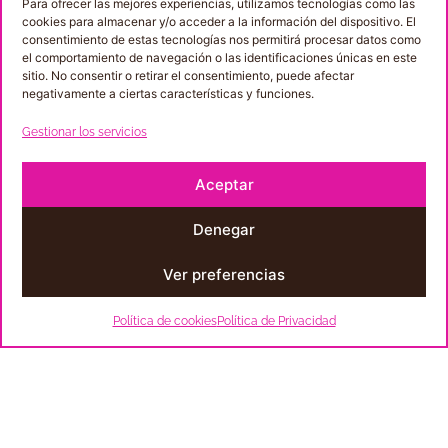
Para ofrecer las mejores experiencias, utilizamos tecnologías como las
cookies para almacenar y/o acceder a la información del dispositivo. El
consentimiento de estas tecnologías nos permitirá procesar datos como
el comportamiento de navegación o las identificaciones únicas en este
Contacto
sitio. No consentir o retirar el consentimiento, puede afectar
negativamente a ciertas características y funciones.
C. Obispo Apolinar, 7, 34350 Villarramiel, Palencia
+34 979 83 70 54
Gestionar los servicios
info@curtidosvictorinosanchez.com
Aceptar
Denegar
Ver preferencias
Enlaces de interés
Política de cookies
Política de Privacidad
Política de Privacidad
Política de devoluciones y reembolsos