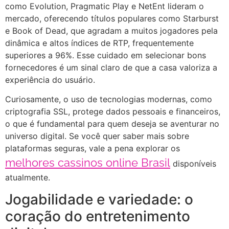
como Evolution, Pragmatic Play e NetEnt lideram o
mercado, oferecendo títulos populares como Starburst
e Book of Dead, que agradam a muitos jogadores pela
dinâmica e altos índices de RTP, frequentemente
superiores a 96%. Esse cuidado em selecionar bons
fornecedores é um sinal claro de que a casa valoriza a
experiência do usuário.
Curiosamente, o uso de tecnologias modernas, como
criptografia SSL, protege dados pessoais e financeiros,
o que é fundamental para quem deseja se aventurar no
universo digital. Se você quer saber mais sobre
plataformas seguras, vale a pena explorar os
melhores cassinos online Brasil
disponíveis
atualmente.
Jogabilidade e variedade: o
coração do entretenimento