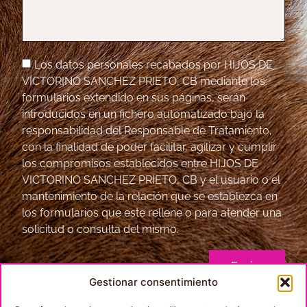
Los datos personales recabados por HIJOS DE
VICTORINO SANCHEZ PRIETO, CB mediante los
formularios extendido en sus páginas, serán
introducidos en un fichero automatizado bajo la
responsabilidad del Responsable de Tratamiento,
con la finalidad de poder facilitar, agilizar y cumplir
los compromisos establecidos entre HIJOS DE
VICTORINO SANCHEZ PRIETO, CB y el usuario o el
mantenimiento de la relación que se establezca en
los formularios que este rellene o para atender una
solicitud o consulta del mismo.
Enviar
Gestionar consentimiento