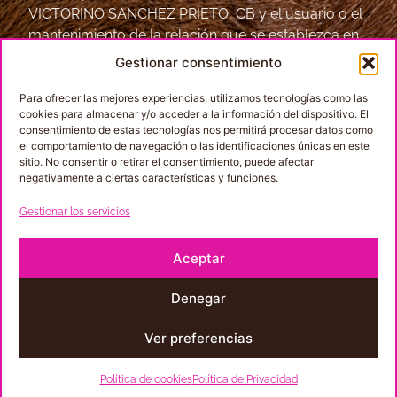
VICTORINO SANCHEZ PRIETO, CB y el usuario o el
mantenimiento de la relación que se establezca en
los formularios que este rellene o para atender una
Gestionar consentimiento
solicitud o consulta del mismo.
Para ofrecer las mejores experiencias, utilizamos tecnologías como las
cookies para almacenar y/o acceder a la información del dispositivo. El
Enviar
consentimiento de estas tecnologías nos permitirá procesar datos como
el comportamiento de navegación o las identificaciones únicas en este
sitio. No consentir o retirar el consentimiento, puede afectar
negativamente a ciertas características y funciones.
Gestionar los servicios
Contacto
Aceptar
C. Obispo Apolinar, 7, 34350 Villarramiel, Palencia
+34 979 83 70 54
Denegar
info@curtidosvictorinosanchez.com
Ver preferencias
Política de cookies
Política de Privacidad