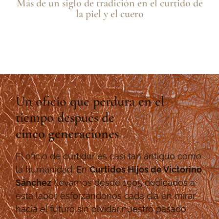
Más de un siglo de tradición en el curtido de
la piel y el cuero
Un oficio que perdura en el
tiempo después de
cinco generaciones
El oficio de curtidor es casi tan antiguo como
la humanidad. En
Curtidos Hijos de Victorino
Sánchez
llevamos desde 1905 dedicados a
esta labor, esforzándonos cada día en mirar
hacia el futuro sin olvidar nuestro pasado.