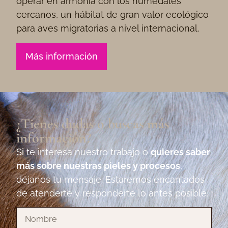
operar en armonía con los humedales
cercanos, un hábitat de gran valor ecológico
para aves migratorias a nivel internacional.
Más información
¿Tienes dudas o buscas
más
información
?
Si te interesa nuestro trabajo o
quieres saber
más sobre nuestras pieles y procesos
,
déjanos tu mensaje. Estaremos encantados
de atenderte y responderte lo antes posible.