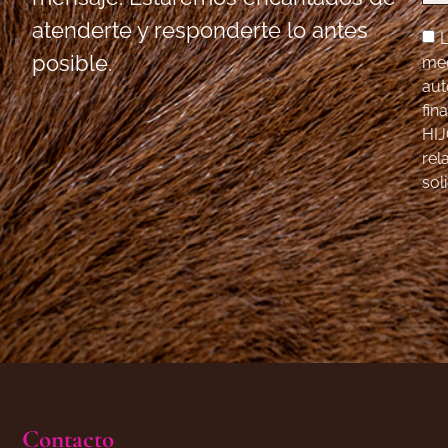
atenderte y responderte lo antes
posible.
med
aut
fin
HIJ
rel
sol
Contacto