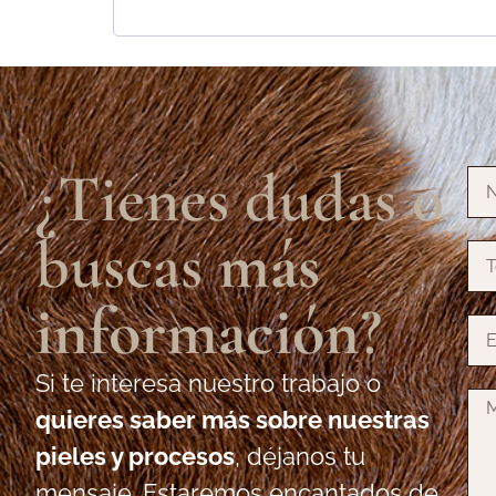
¿Tienes dudas o
buscas
más
información
?
Si te interesa nuestro trabajo o
quieres saber más sobre nuestras
pieles y procesos
, déjanos tu
mensaje. Estaremos encantados de