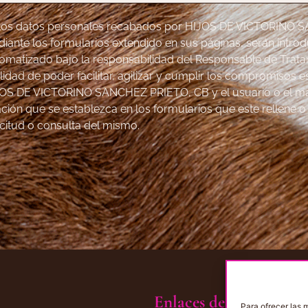
Los datos personales recabados por HIJOS DE VICTORINO 
iante los formularios extendido en sus páginas, serán introd
omatizado bajo la responsabilidad del Responsable de Trata
alidad de poder facilitar, agilizar y cumplir los compromisos 
OS DE VICTORINO SANCHEZ PRIETO, CB y el usuario o el ma
ación que se establezca en los formularios que este rellene 
icitud o consulta del mismo.
Enlaces de interés
Para ofrecer las 