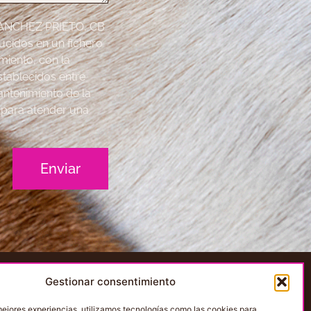
SANCHEZ PRIETO, CB
ucidos en un fichero
miento, con la
establecidos entre
ntenimiento de la
o para atender una
Enviar
Gestionar consentimiento
mejores experiencias, utilizamos tecnologías como las cookies para